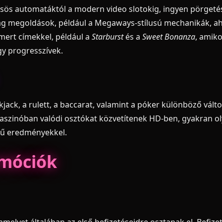
csös automatáktól a modern video slotokig, ingyen pörgeté
g megoldások, például a Megaways-stílusú mechanikák, ahol
smert címekkel, például a
Starburst
és a
Sweet Bonanza
, amiko
gy progresszívek.
kjack, a rulett, a baccarat, valamint a póker különböző vált
 kaszinóban valódi osztókat közvetítenek HD-ben, gyakran ol
ejű eredményekkel.
omóciók