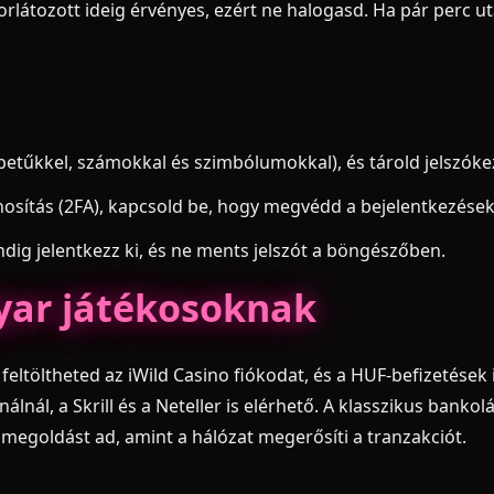
ak korlátozott ideig érvényes, ezért ne halogasd. Ha pár per
 betűkkel, számokkal és szimbólumokkal), és tárold jelszók
nosítás (2FA), kapcsold be, hogy megvédd a bejelentkezések
ndig jelentkezz ki, és ne ments jelszót a böngészőben.
yar játékosoknak
ltöltheted az iWild Casino fiókodat, és a HUF-befizetések 
nál, a Skrill és a Neteller is elérhető. A klasszikus bankolá
 megoldást ad, amint a hálózat megerősíti a tranzakciót.