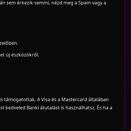
c után sem érkezik semmi, nézd meg a Spam vagy a
ezelőben.
et új eszközökről.
is támogatottak. A Visa és a Mastercard általában
st kedveled Banki átutalást is használhatsz. És ha a