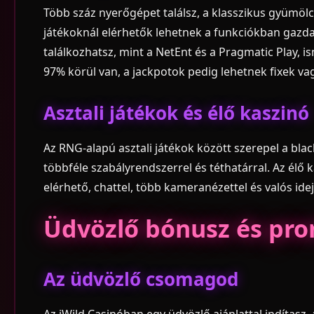
Több száz nyerőgépet találsz, a klasszikus gyümöl
játékoknál elérhetők lehetnek a funkciókban gazda
találkozhatsz, mint a NetEnt és a Pragmatic Play, i
97% körül van, a jackpotok pedig lehetnek fixek va
Asztali játékok és élő kaszinó
Az RNG-alapú asztali játékok között szerepel a blac
többféle szabályrendszerrel és téthatárral. Az élő
elérhető, chattel, több kameranézettel és valós id
Üdvözlő bónusz és pr
Az üdvözlő csomagod