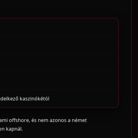
ndelkező kaszinókétól
ami offshore, és nem azonos a német
on kapnál.