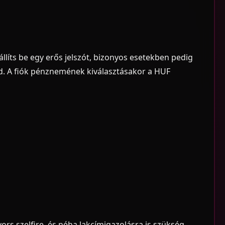
llíts be egy erős jelszót, bizonyos esetekben pedig
ed. A fiók pénznemének kiválasztásakor a HUF
yors szelfire, és néha lakcímigazolásra is szükség