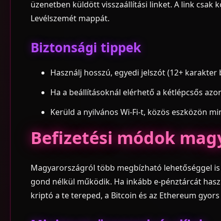
üzenetben küldött visszaállítási linket. A link cs
Levélszemét mappát.
Biztonsági tippek
Használj hosszú, egyedi jelszót (12+ karakter
Ha a beállításoknál elérhető a kétlépcsős azo
Kerüld a nyilvános Wi‑Fi-t, közös eszközön mi
Befizetési módok mag
Magyarországról több megbízható lehetőséggel is fe
gond nélkül működik. Ha inkább e-pénztárcát használ
kriptó a te tereped, a Bitcoin és az Ethereum gyors