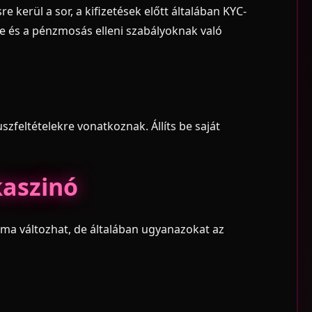
e kerül a sor, a kifizetések előtt általában KYC-
se és a pénzmosás elleni szabályoknak való
szfeltételekre vonatkoznak. Állíts be saját
kaszinó
áma változhat, de általában ugyanazokat az