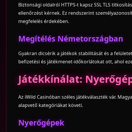
Biztonsági oldalról HTTPS-t kapsz SSL TLS titkosítás
ellenőrzést kérnek. Ez rendszerint személyazonosí
megfelelés érdekében.
Megítélés Németországban
Gyakran dicsérik a játékok stabilitását és a felület
befizetési és játékmenet-időkorlátokat ott, ahol e
Játékkínálat: Nyerőgép
Az iWild Casinóban széles játékválaszték vár. Magy
alapvető kategóriákat követi.
Nyerőgépek