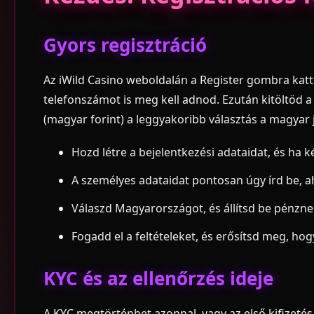
Gyors regisztráció
Az iWild Casino weboldalán a Register gombra katti
telefonszámot is meg kell adnod. Ezután kitöltöd 
(magyar forint) a leggyakoribb választás a magyar
Hozd létre a bejelentkezési adataidat, és ha 
A személyes adataidat pontosan úgy írd be,
Válaszd Magyarországot, és állítsd be pénzn
Fogadd el a feltételeket, és erősítsd meg, hog
KYC és az ellenőrzés ideje
A KYC megtörténhet azonnal, vagy az első kifizetés 