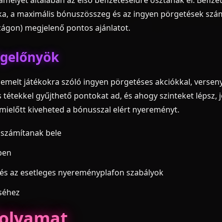
, amelyet általában az első befizetéseidre osztanak el. Bef
ka, a maximális bónuszösszeg és az ingyen pörgetések szám
ágon) megjelenő pontos ajánlatot.
égelőnyök
iemelt játékokra szóló ingyen pörgetéses akciókkal, versen
tétekkel gyűjthető pontokat ad, és ahogy szinteket lépsz, j
, mielőtt kiveheted a bónusszal elért nyereményt.
 számítanak bele
ben
 és az esetleges nyereményplafon szabályok
éséhez
folyamat